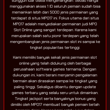
sungguh luar biasa menyenangkan. Sebab hanya
menggunakan akses 1 ID seluruh pemain sudah bisa
memainkan lebih dari 5000 jenis permainan yang
terdapat di situs MPO17 ini. Fokus utama dari situs
MPO17 adalah menyediakan permainan judi MPO
Slot Online yang sangat terdepan. Karena kami
merupakan salah satu pionir terdepan yang telah
mengembangkan jenis permainan slot ini sampai ke
tingkat popularitas tertinggi.
Kami memiliki banyak sekali jenis permainan slot
online yang telah didukung oleh berbagai
perusahaan software games ternama. Dengan
dukungan ini, kami berani menjamin pengalaman
bermain akan dirasakan sampai ke tingkat yang
paling tinggi. Sekaligus dibantu dengan update
games terbaru yang selalu seru untuk dimainkan.
Tingkat jackpot serta banyaknya bonus yang
dimiliki oleh MPO17 membuat banyak pemain betah