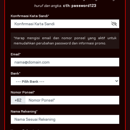
huruf dan angka.
cth: password123
Konfirmasi Kata Sandi*
*Harap mengisi email dan nomor ponsel yang aktif untuk
memudahkan perubahan password dan informasi promo.
Email*
Bank*
Nomor Ponsel*
+62
Nama Rekening*