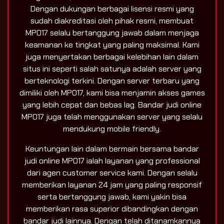
Dengan dukungan berbagai lisensi resmi yang
sudah diakreditasi oleh pihak resmi, membuat
MPO17 selalu bertanggung jawab dalam menjaga
keamanan ke tingkat yang paling maksimal. Kami
juga menyertakan berbagai kelebihan lain dalam
situs ini seperti salah satunya adalah server yang
berteknologi terkini. Dengan server terbaru yang
dimiliki oleh MPO17, kami bisa menjamin akses games
yang lebih cepat dan bebas lag. Bandar judi online
MPO17 juga telah menggunakan server yang selalu
mendukung mobile friendly.
Keuntungan lain dalam bermain bersama bandar
judi online MPO17 ialah layanan yang professional
dari agen customer service kami. Dengan selalu
memberikan layanan 24 jam yang paling responsif
serta bertanggung jawab, kami yakin bisa
memberikan rasa superior dibandingkan dengan
bandar judi lainnya. Dengan telah ditanamkannya